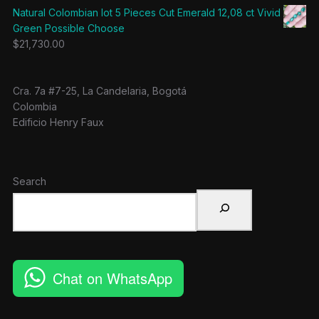
Natural Colombian lot 5 Pieces Cut Emerald 12,08 ct Vivid
Green Possible Choose
$
21,730.00
Cra. 7a #7-25, La Candelaria, Bogotá
Colombia
Edificio Henry Faux
Search
Chat on WhatsApp